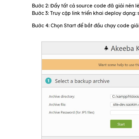
Bước 2: Đẩy tất cả source code đã giải nén l
Bước 3: Truy cập link triển khai deploy dạng: 
Bước 4: Chọn Start để bắt đầu chạy code giải 