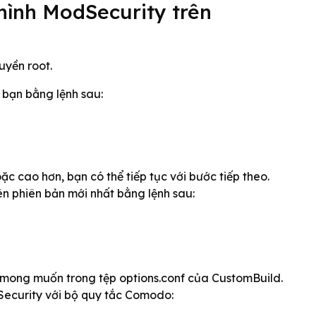
hình ModSecurity trên
yền root.
 bạn bằng lệnh sau:
c cao hơn, bạn có thể tiếp tục với bước tiếp theo.
n phiên bản mới nhất bằng lệnh sau:
 mong muốn trong tệp options.conf của CustomBuild.
dSecurity với bộ quy tắc Comodo: