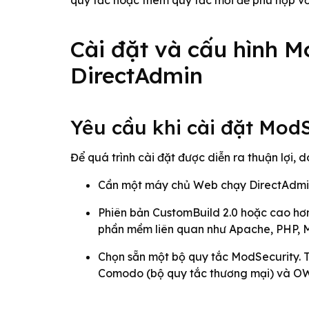
quy tắc hoặc thêm quy tắc mới để phù hợp vớ
Cài đặt và cấu hình M
DirectAdmin
Yêu cầu khi cài đặt ModS
Để quá trình cài đặt được diễn ra thuận lợi,
Cần một máy chủ Web chạy DirectAdmin
Phiên bản CustomBuild 2.0 hoặc cao hơn
phần mềm liên quan như Apache, PHP,
Chọn sẵn một bộ quy tắc ModSecurity. 
Comodo (bộ quy tắc thương mại) và OW