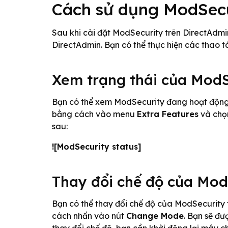
Cách sử dụng ModSecu
Sau khi cài đặt ModSecurity trên DirectAdmi
DirectAdmin. Bạn có thể thực hiện các thao t
Xem trạng thái của ModS
Bạn có thể xem ModSecurity đang hoạt động 
bằng cách vào menu
Extra Features
và ch
sau:
![ModSecurity status]
Thay đổi chế độ của Mod
Bạn có thể thay đổi chế độ của ModSecurity
cách nhấn vào nút
Change Mode
. Bạn sẽ đư