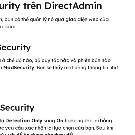
rity trên DirectAdmin
n, bạn có thể quản lý nó qua giao diện web của
ác sau:
ecurity
ở chế độ nào, bộ quy tắc nào và phiên bản nào
ọn
ModSecurity
. Bạn sẽ thấy một bảng thông tin như
Security
 từ
Detection Only
sang
On
hoặc ngược lại bằng
ợc yêu cầu xác nhận lại lựa chọn của bạn. Sau khi