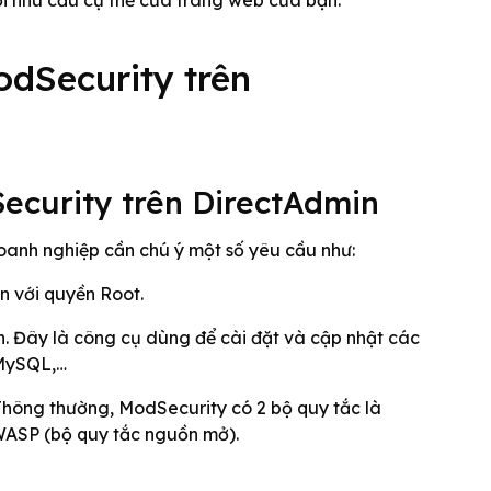
i nhu cầu cụ thể của trang web của bạn.
odSecurity trên
ecurity trên DirectAdmin
 doanh nghiệp cần chú ý một số yêu cầu như:
 với quyền Root.
. Đây là công cụ dùng để cài đặt và cập nhật các
 MySQL,…
Thông thường, ModSecurity có 2 bộ quy tắc là
ASP (bộ quy tắc nguồn mở).