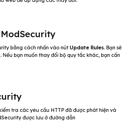
chủ web để áp dụng các thay đổi.
 ModSecurity
urity bằng cách nhấn vào nút
Update Rules
. Bạn sẽ
. Nếu bạn muốn thay đổi bộ quy tắc khác, bạn cần
urity
kiểm tra các yêu cầu HTTP đã được phát hiện và
dSecurity được lưu ở đường dẫn