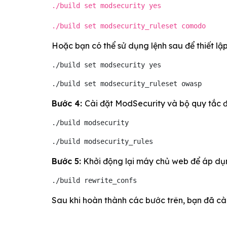
./build set modsecurity yes
./build set modsecurity_ruleset comodo
Hoặc bạn có thể sử dụng lệnh sau để thiết l
./build set modsecurity yes
./build set modsecurity_ruleset owasp
Bước 4:
Cài đặt ModSecurity và bộ quy tắc đ
./build modsecurity
./build modsecurity_rules
Bước 5:
Khởi động lại máy chủ web để áp dụn
./build rewrite_confs
Sau khi hoàn thành các bước trên, bạn đã cà