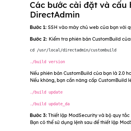
Các bước cài đặt và cấu 
DirectAdmin
Bước 1:
SSH vào máy chủ web của bạn với qu
Bước 2:
Kiểm tra phiên bản CustomBuild của
cd /usr/local/directadmin/custombuild
./build version
Nếu phiên bản CustomBuild của bạn là 2.0 hoặ
Nếu không, bạn cần nâng cấp CustomBuild lê
./build update
./build update_da
Bước 3:
Thiết lập ModSecurity và bộ quy tắc
Bạn có thể sử dụng lệnh sau để thiết lập Mo