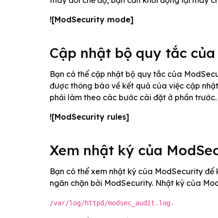
thay đổi chế độ, bạn cần khởi động lại máy 
![ModSecurity mode]
Cập nhật bộ quy tắc của
Bạn có thể cập nhật bộ quy tắc của ModSec
được thông báo về kết quả của việc cập nhật
phải làm theo các bước cài đặt ở phần trước.
![ModSecurity rules]
Xem nhật ký của ModSec
Bạn có thể xem nhật ký của ModSecurity để 
ngăn chặn bởi ModSecurity. Nhật ký của Mo
/var/log/httpd/modsec_audit.log.