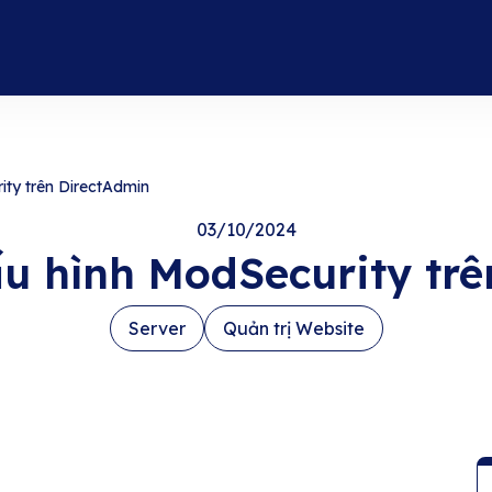
ty trên DirectAdmin
03/10/2024
u hình ModSecurity trê
Server
Quản trị Website