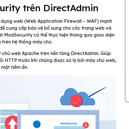
rity trên DirectAdmin
 dụng web (Web Application Firewall – WAF) mạnh
 để cung cấp bảo vệ bổ sung cho các trang web và
t ModSecurity có thể thực hiện thông qua giao diện
h trên hệ thống máy chủ.
 chủ web Apache trên nền tảng DirectAdmin. Giúp
ồi HTTP trước khi chúng được xử lý bởi máy chủ web,
 mật tiềm ẩn.