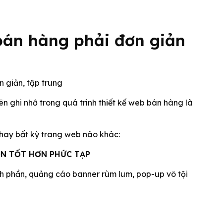
 bán hàng phải đơn giản
 ghi nhớ trong quá trình thiết kế web bán hàng là
 hay bất kỳ trang web nào khác:
N TỐT HƠN PHỨC TẠP
h phần, quảng cáo banner rùm lum, pop-up vô tội