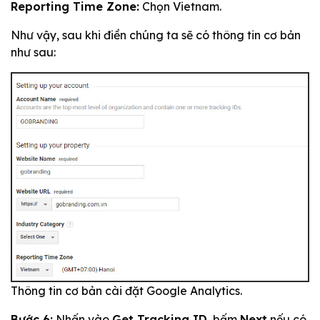
Reporting Time Zone:
Chọn Vietnam.
Như vậy, sau khi điền chúng ta sẽ có thông tin cơ bản
như sau:
Thông tin cơ bản cài đặt Google Analytics.
Bước 6:
Nhấn vào
Get Tracking ID
, bấm
Next
nếu có